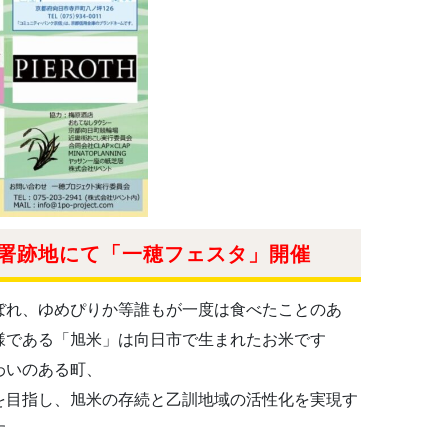
防署跡地にて「一穂フェスタ」開催
ぼれ、ゆめぴりか等誰もが一度は食べたことのあ
様である「旭米」は向日市で生まれたお米です
わいのある町、
を目指し、
旭米の存続と乙訓地域の活性化を実現す
す