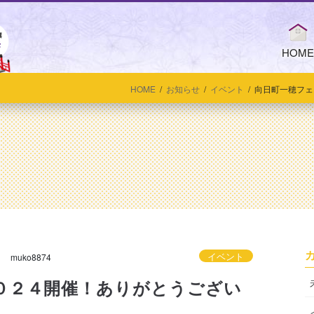
HOME
HOME
お知らせ
イベント
向日町一穂フェ
イベント
日
muko8874
０２４開催！ありがとうござい