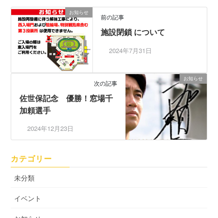
お知らせ
前の記事
施設閉鎖 について
2024年7月31日
お知らせ
次の記事
佐世保記念 優勝！窓場千
加頼選手
2024年12月23日
カテゴリー
未分類
イベント